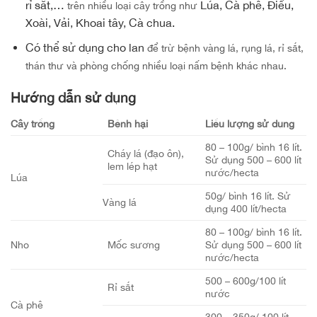
rỉ sắt,…
Lúa, Cà phê, Điều,
trên nhiều loại cây trồng như
Xoài, Vải, Khoai tây, Cà chua.
Có thể sử dụng cho lan
để trừ bệnh vàng lá, rụng lá, rỉ sắt,
thán thư và phòng chống nhiều loại nấm bệnh khác nhau.
Hướng dẫn sử dụng
Cây trồng
Bệnh hại
Liều lượng sử dụng
80 – 100g/ bình 16 lít.
Cháy lá (đạo ôn),
Sử dụng 500 – 600 lít
lem lép hạt
nước/hecta
Lúa
50g/ bình 16 lít. Sử
Vàng lá
dụng 400 lít/hecta
80 – 100g/ bình 16 lít.
Nho
Mốc sương
Sử dụng 500 – 600 lít
nước/hecta
500 – 600g/100 lít
Rỉ sắt
nước
Cà phê
300 – 350g/ 100 lít