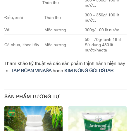
Thán thư
nước.
300 – 350g/ 100 lít
Điều, xoài
Thán thư
nước.
Vải
Mốc sương
300g/ 100 lít nước
50 – 70g/ bình 16 lít.
Cà chua, khoai tây
Mốc sương
Sử dụng 480 lít
nước/hecta
Tham khảo kỹ thuật và các sản phẩm thịnh hành hiện nay
tại
TẬP ĐOÀN VINASA
hoặc
KIM NÔNG GOLDSTAR
SẢN PHẨM TƯƠNG TỰ