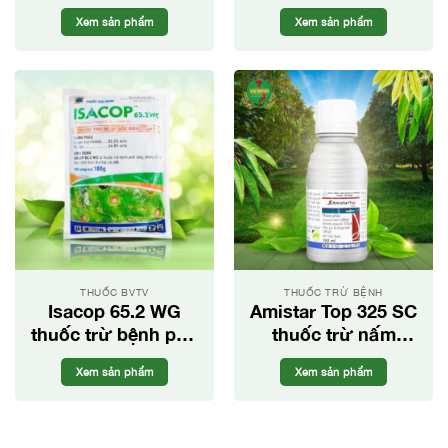
dụng cho nhiều
trắng, mốc sương
Xem sản phẩm
Xem sản phẩm
loại cây trồng
cho cây trồng.
THUỐC BVTV
THUỐC TRỪ BỆNH
Isacop 65.2 WG
Amistar Top 325 SC
thuốc trừ bệnh phổ
thuốc trừ nấm
rộng
bệnh trên cây trồng
Xem sản phẩm
Xem sản phẩm