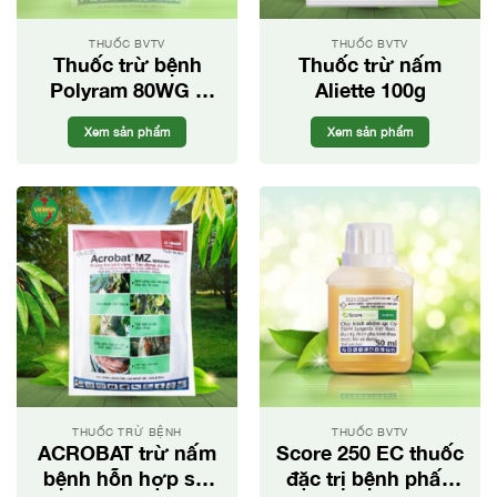
THUỐC BVTV
THUỐC BVTV
Thuốc trừ bệnh
Thuốc trừ nấm
Polyram 80WG –
Aliette 100g
Đặc trị thán thư,
Xem sản phẩm
Xem sản phẩm
sương mai
THUỐC TRỪ BỆNH
THUỐC BVTV
ACROBAT trừ nấm
Score 250 EC thuốc
bệnh hỗn hợp sử
đặc trị bệnh phấn