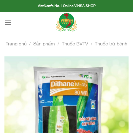
Skip
VietNam’s No.1 Online VINSA SHOP
to
content
Trang chủ
/
Sản phẩm
/
Thuốc BVTV
/
Thuốc trừ bệnh