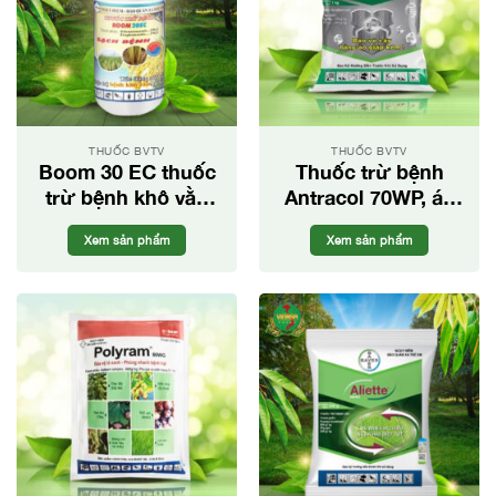
THUỐC BVTV
THUỐC BVTV
Boom 30 EC thuốc
Thuốc trừ bệnh
trừ bệnh khô vằn
Antracol 70WP, áo
trên lúa
giáp bảo vệ cây
Xem sản phẩm
Xem sản phẩm
trồng