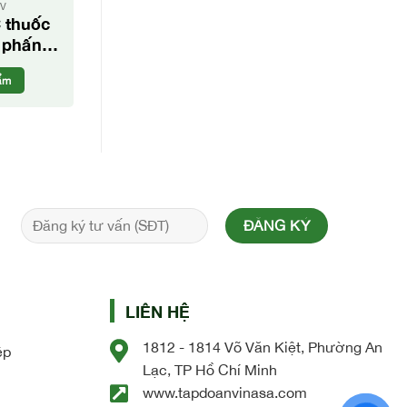
TV
 thuốc
h phấn
sương
ẩm
ồng.
LIÊN HỆ
1812 - 1814 Võ Văn Kiệt, Phường An
ệp
Lạc, TP Hồ Chí Minh
www.tapdoanvinasa.com