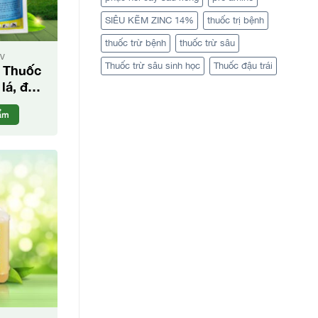
SIÊU KẼM ZINC 14%
thuốc trị bệnh
thuốc trừ bệnh
thuốc trừ sâu
TV
Thuốc trừ sâu sinh học
Thuốc đậu trái
 Thuốc
 lá, đạo
ng
ẩm