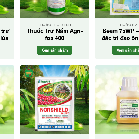
THUỐC TRỪ BỆNH
THUỐC BV
 trừ
Thuốc Trừ Nấm Agri-
Beam 75WP –
 lúa
fos 400
đặc trị đạo ôn
ôn cổ bô
Xem sản phẩm
Xem sản ph