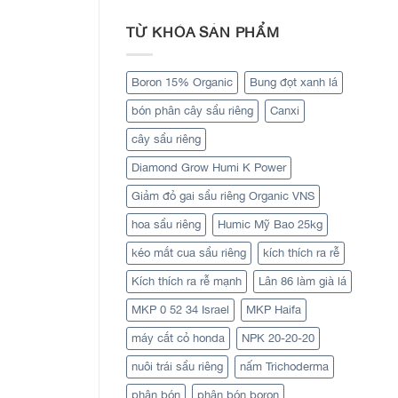
TỪ KHÓA SẢN PHẨM
Boron 15% Organic
Bung đọt xanh lá
bón phân cây sầu riêng
Canxi
cây sầu riêng
Diamond Grow Humi K Power
Giảm đỏ gai sầu riêng Organic VNS
hoa sầu riêng
Humic Mỹ Bao 25kg
kéo mắt cua sầu riêng
kích thích ra rễ
Kích thích ra rễ mạnh
Lân 86 làm già lá
MKP 0 52 34 Israel
MKP Haifa
máy cắt cỏ honda
NPK 20-20-20
nuôi trái sầu riêng
nấm Trichoderma
phân bón
phân bón boron