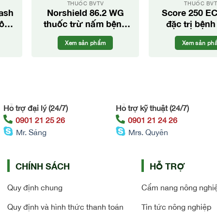
THUỐC BVTV
THUỐC BV
ash
Norshield 86.2 WG
Score 250 EC
ôn,
thuốc trừ nấm bệnh
đặc trị bện
cho cây trồng
trắng, mốc 
Xem sản phẩm
Xem sản ph
cho cây tr
Hỗ trợ đại lý (24/7)
Hỗ trợ kỹ thuật (24/7)
0901 21 25 26
0901 21 24 26
Mr. Sáng
Mrs. Quyên
CHÍNH SÁCH
HỖ TRỢ
Quy định chung
Cẩm nang nông nghi
Quy định và hình thức thanh toán
Tin tức nông nghiệp