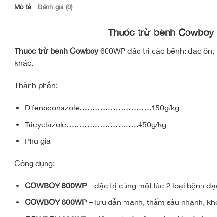
Mô tả
Đánh giá (0)
Thuốc trừ bệnh Cowboy
Thuốc trừ bệnh Cowboy
600WP đặc trị các bệnh: đạo ôn, 
khác.
Thành phần:
Difenoconazole……………………….150g/kg
Tricyclazole……………………….450g/kg
Phụ gia
Công dụng:
COWBOY 600WP
– đặc trị cùng một lúc 2 loại bệnh đạ
COWBOY 600WP –
lưu dẫn mạnh, thấm sâu nhanh, khô