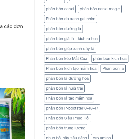
phân bón canxi
phân bón canxi magie
Phân bón da xanh gai nhím
qua các đơn
phân bón dưỡng lá
phân bón già lá - kích ra hoa
phân bón giúp xanh dày lá
Phân bón kéo Mắt Cua
phân bón kích hoa
Phân bón kích tạo mầm hoa
Phân bón lá
phân bón lá dưỡng hoa
phân bón lá nuôi trái
Phân bón lá tạo mầm hoa
phân bón P-bootster 0-48-47
Phân bón Siêu Phục Hồi
phân bón trung lượng
phục hồi cây sầu riêng
pro amino