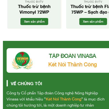
THUỐC BVTV
THUỐC BVTV
Thuốc trừ bệnh
Thuốc trừ bệnh Fl
Vimonyl 72WP
75WP – Sạch đạo 
lúa trĩu hạt.
Xem sản phẩm
Xem sản phẩm
TẬP ĐOÀN VINASA
Kết Nối Thành Công
VỀ CHÚNG TÔI
Công ty Cổ phần Tập đoàn Công nghệ Nông Nghiệp
Vinasa với khẩu hiệu ”
Kết Nối Thành Công
” là mục đích
chúng tôi hướng tới, là một doanh nghiệp tư nhân