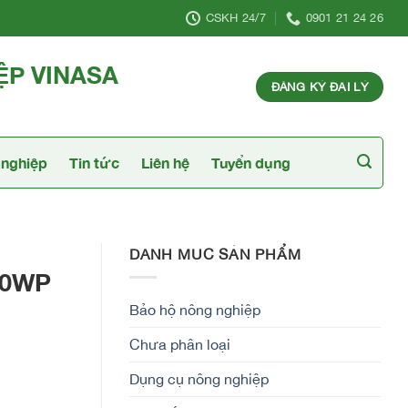
CSKH 24/7
0901 21 24 26
ỆP VINASA
ĐĂNG KÝ ĐẠI LÝ
nghiệp
Tin tức
Liên hệ
Tuyển dụng
DANH MỤC SẢN PHẨM
00WP
Bảo hộ nông nghiệp
Chưa phân loại
Dụng cụ nông nghiệp