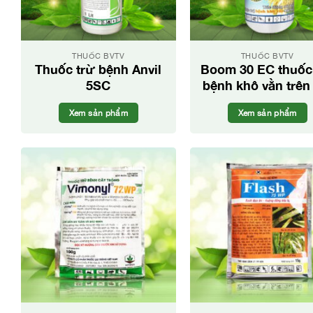
THUỐC BVTV
THUỐC BVTV
Thuốc trừ bệnh Anvil
Boom 30 EC thuốc
5SC
bệnh khô vằn trên
Xem sản phẩm
Xem sản phẩm