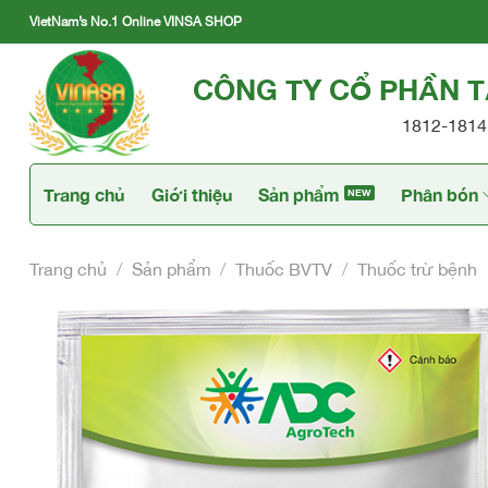
Skip
VietNam’s No.1 Online VINSA SHOP
to
content
CÔNG TY CỔ PHẦN 
1812-1814 
Trang chủ
Giới thiệu
Sản phẩm
Phân bón
Trang chủ
/
Sản phẩm
/
Thuốc BVTV
/
Thuốc trừ bệnh