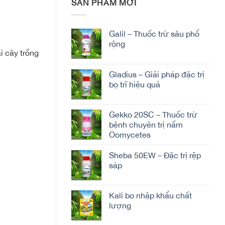
SẢN PHẨM MỚI
Galil – Thuốc trừ sâu phổ
rộng
i cây trồng
Gladius – Giải pháp đặc trị
bọ trĩ hiệu quả
Gekko 20SC – Thuốc trừ
bệnh chuyên trị nấm
Oomycetes
Sheba 50EW – Đặc trị rệp
sáp
Kali bo nhập khẩu chất
lượng