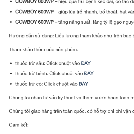
COWBOY 600WP –
hiệu quả trừ bệnh kéo dài, có tác
COWBOY 600WP –
giúp lúa trổ nhanh, trổ thoát, hạt và
COWBOY 600WP –
tăng năng suất, tăng tỷ lệ gạo ngu
Hướng dẫn sử dụng: Liều lượng tham khảo như trên bao bì
Tham khảo thêm các sản phẩm:
thuốc trừ sâu: Click chuột vào
ĐÂY
thuốc trừ bệnh: Click chuột vào
ĐÂY
thuốc trừ cỏ: Click chuột vào
ĐÂY
Chúng tôi nhận tư vấn kỹ thuật và thăm vườn hoàn toàn mi
Chúng tôi giao hàng trên toàn quốc, có hỗ trợ chi phí vậ
Cam kết: