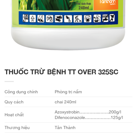
THUỐC TRỪ BỆNH TT OVER 325SC
Công dụng chính
Phòng trị nấm
Quy cách
chai 240ml
Azoxystrobin…………..…….200g/l
Hoạt chất
Difenoconazole………………125g/l
Thương hiệu
Tân Thành