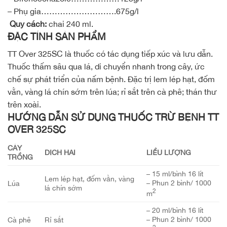
– Phụ gia……………………….675g/l
Quy cách:
chai 240 ml.
ĐẶC TÍNH SẢN PHẨM
TT Over 325SC là thuốc có tác dụng tiếp xúc và lưu dẫn.
Thuốc thấm sâu qua lá, di chuyển nhanh trong cây, ức
chế sự phát triển của nấm bệnh. Đặc trị lem lép hạt, đốm
vằn, vàng lá chín sớm trên lúa; rỉ sắt trên cà phê; thán thư
trên xoài.
HƯỚNG DẪN SỬ DỤNG THUỐC TRỪ BỆNH TT
OVER 325SC
CÂY
DỊCH HẠI
LIỀU LƯỢNG
TRỒNG
– 15 ml/bình 16 lít
Lem lép hạt, đốm vằn, vàng
– Phun 2 bình/ 1000
Lúa
lá chín sớm
2
m
– 20 ml/bình 16 lít
– Phun 2 bình/ 1000
Cà phê
Rỉ sắt