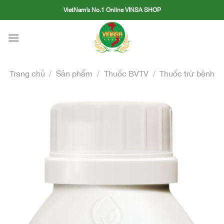
Skip
VietNam’s No.1 Online VINSA SHOP
to
content
Trang chủ
/
Sản phẩm
/
Thuốc BVTV
/
Thuốc trừ bệnh