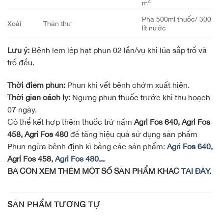
2
m
Pha 500ml thuốc/ 300
Xoài
Thán thư
lít nước
Lưu ý:
Bệnh lem lép hạt phun 02 lần/vụ khi lúa sắp trổ và
trổ đều.
Thời điểm phun:
Phun khi vết bệnh chớm xuất hiện.
Thời gian cách ly:
Ngưng phun thuốc trước khi thu hoạch
07 ngày.
Có thể kết hợp thêm thuốc trừ nấm
Agri Fos 640, Agri Fos
458, Agri Fos 480
để tăng hiệu quả sử dụng sản phẩm
Phun ngừa bênh định kì bằng các sản phẩm:
Agri Fos 640
,
Agri Fos 458,
Agri Fos 480.
..
BÀ CON XEM THÊM MỘT SỐ SẢN PHẨM KHÁC
TẠI ĐÂY.
SẢN PHẨM TƯƠNG TỰ