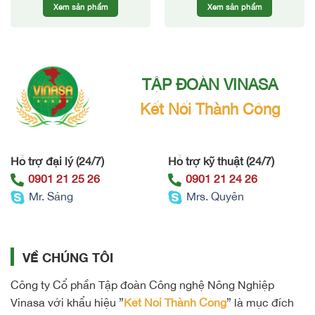
Xem sản phẩm
Xem sản phẩm
bông
TẬP ĐOÀN VINASA
Kết Nối Thành Công
Hỗ trợ đại lý (24/7)
Hỗ trợ kỹ thuật (24/7)
0901 21 25 26
0901 21 24 26
Mr. Sáng
Mrs. Quyên
VỀ CHÚNG TÔI
Công ty Cổ phần Tập đoàn Công nghệ Nông Nghiệp
Vinasa với khẩu hiệu ”
Kết Nối Thành Công
” là mục đích