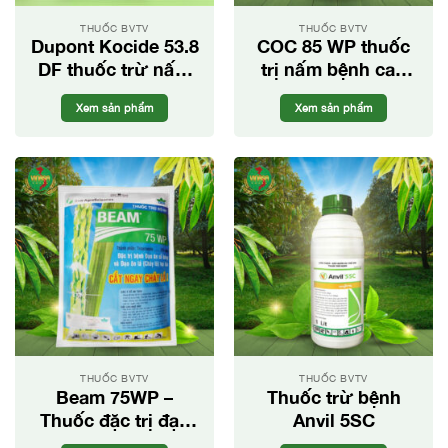
THUỐC BVTV
THUỐC BVTV
Dupont Kocide 53.8
COC 85 WP thuốc
DF thuốc trừ nấm
trị nấm bệnh cao
bệnh cho cây trồng
cấp
Xem sản phẩm
Xem sản phẩm
THUỐC BVTV
THUỐC BVTV
Beam 75WP –
Thuốc trừ bệnh
Thuốc đặc trị đạo
Anvil 5SC
ôn lá, đạo ôn cổ