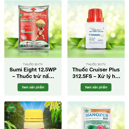
THUỐC BVTV
THUỐC BVTV
Sumi Eight 12.5WP
Thuốc Cruiser Plus
– Thuốc trừ nấm
312.5FS – Xử lý hạt
phổ rộng chứa
giống hiệu quả
Xem sản phẩm
Xem sản phẩm
Diniconazole