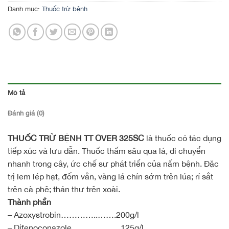
Danh mục:
Thuốc trừ bệnh
Mô tả
Đánh giá (0)
THUỐC TRỪ BỆNH TT OVER 325SC
là thuốc có tác dụng
tiếp xúc và lưu dẫn. Thuốc thấm sâu qua lá, di chuyển
nhanh trong cây, ức chế sự phát triển của nấm bệnh. Đặc
trị lem lép hạt, đốm vằn, vàng lá chín sớm trên lúa; rỉ sắt
trên cà phê; thán thư trên xoài.
Thành phần
– Azoxystrobin…………..…….200g/l
– Difenoconazole………………125g/l