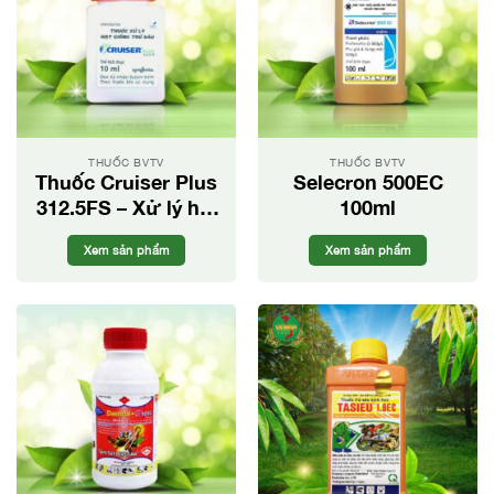
THUỐC BVTV
THUỐC BVTV
Thuốc Cruiser Plus
Selecron 500EC
312.5FS – Xử lý hạt
100ml
giống hiệu quả
Xem sản phẩm
Xem sản phẩm