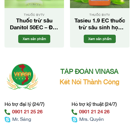
THUỐC BVTV
THUỐC BVTV
Thuốc trừ sâu
Tasieu 1.9 EC thuốc
Danitol 50EC – Đặc
trừ sâu sinh học
trị nhện và rệp sáp
hiệu quả trên nhiều
Xem sản phẩm
Xem sản phẩm
hại cây trồng
loại cây trồng
TẬP ĐOÀN VINASA
Kết Nối Thành Công
Hỗ trợ đại lý (24/7)
Hỗ trợ kỹ thuật (24/7)
0901 21 25 26
0901 21 24 26
Mr. Sáng
Mrs. Quyên