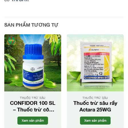
SẢN PHẨM TƯƠNG TỰ
THUỐC TRỪ SÂU
THUỐC TRỪ SÂU
CONFIDOR 100 SL
Thuốc trừ sâu rầy
– Thuốc trừ côn
Actara 25WG
trùng
Xem sản phẩm
Xem sản phẩm