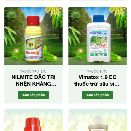
THUỐC TRỪ SÂU
THUỐC BVTV
NILMITE ĐẶC TRỊ
Vimatox 1.9 EC
NHỆN KHÁNG
thuốc trừ sâu sinh
THUỐC, DIỆT TRỪ
học
Xem sản phẩm
Xem sản phẩm
NHIỀU LOẠI NHỆN