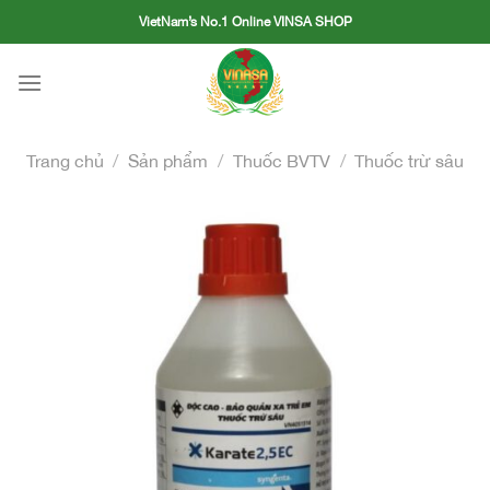
Skip
VietNam’s No.1 Online VINSA SHOP
to
content
Trang chủ
/
Sản phẩm
/
Thuốc BVTV
/
Thuốc trừ sâu