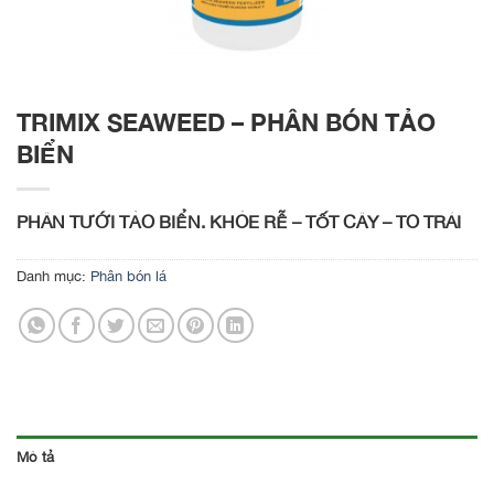
TRIMIX SEAWEED – PHÂN BÓN TẢO
BIỂN
PHÂN TƯỚI TẢO BIỂN. KHỎE RỄ – TỐT CÂY – TO TRÁI
Danh mục:
Phân bón lá
Mô tả