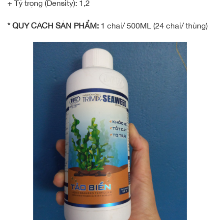
+ Tỷ trọng (Density): 1,2
* QUY CÁCH SẢN PHẨM:
1 chai/ 500ML (24 chai/ thùng)