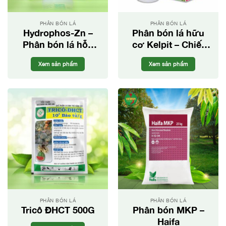
PHÂN BÓN LÁ
PHÂN BÓN LÁ
Hydrophos-Zn –
Phân bón lá hữu
Phân bón lá hỗn
cơ Kelpit – Chiết
hợp PK
xuất từ rong và tảo
Xem sản phẩm
Xem sản phẩm
biển
PHÂN BÓN LÁ
PHÂN BÓN LÁ
Tricô ĐHCT 500G
Phân bón MKP –
Haifa