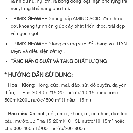
ra nhiều nụ, nụ lớn, ra bông đồng loạt, hạn chế rụng trái
non, tăng khả năng đậu trái.
TRIMIX-
SEAWEED
cung cấp AMINO ACID, đạm hữu
cơ, khoáng tự nhiên giúp cây phát triển khỏe, trái đẹp
và ngon ngọt.
TRIMIX-
SEAWEED
tăng cường sức đề kháng với HẠN
MẶN và điều kiện bất lợi.
TĂNG NĂNG SUẤT VÀ TĂNG CHẤT LƯỢNG
* HƯỚNG DẪN SỬ DỤNG:
–
Hoa – Kiểng
: Hồng, cúc, mai, đào, sứ, đỗ quyên, dạ yến
thảo,…: Pha 30-40ml/15-20L nước/ 10-15 chậu hoặc
500ml/200L nước/ 500 m² (1 nắp= 15ml)
–
Rau màu:
Xà lách, cải, carot, khoai, ớt, cà chua, dưa leo,
bầu, mướp,…: Pha 15-20ml/10-15L nước/10-15m² hoặc
pha 300-400ml /200L nước/200-300m²