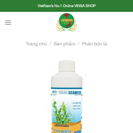
Skip
VietNam’s No.1 Online VINSA SHOP
to
content
Trang chủ
/
Sản phẩm
/
Phân bón lá