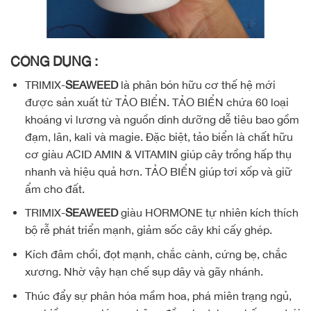
CÔNG DỤNG :
TRIMIX-
SEAWEED
là phân bón hữu cơ thế hệ mới
được sản xuất từ TẢO BIỂN. TẢO BIỂN chứa 60 loại
khoáng vi lương và nguồn dinh dưỡng dễ tiêu bao gồm
đạm, lân, kali và magie. Đặc biệt, tảo biển là chất hữu
cơ giàu ACID AMIN & VITAMIN giúp cây trồng hấp thụ
nhanh và hiệu quả hơn. TẢO BIỂN giúp tơi xốp và giữ
ẩm cho đất.
TRIMIX-
SEAWEED
giàu HORMONE tự nhiên kích thích
bộ rễ phát triển mạnh, giảm sốc cây khi cấy ghép.
Kích đâm chồi, đọt mạnh, chắc cành, cứng bẹ, chắc
xương. Nhờ vậy hạn chế sụp dây và gãy nhánh.
Thúc đẩy sự phân hóa mầm hoa, phá miên trạng ngủ,