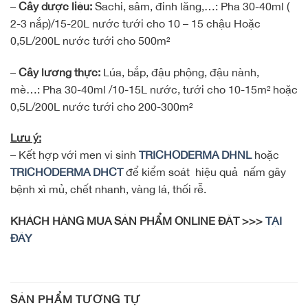
–
Cây dược liệu:
Sachi, sâm, đinh lăng,…: Pha 30-40ml (
2-3 nắp)/15-20L nước tưới cho 10 – 15 chậu Hoặc
0,5L/200L nước tưới cho 500m²
–
Cây lương thực:
Lúa, bắp, đậu phộng, đậu nành,
mè…: Pha 30-40ml /10-15L nước, tưới cho 10-15m² hoặc
0,5L/200L nước tưới cho 200-300m²
Lưu ý:
– Kết hợp với men vi sinh
TRICHODERMA DHNL
hoặc
TRICHODERMA DHCT
để kiểm soát hiệu quả nấm gây
bệnh xì mủ, chết nhanh, vàng lá, thối rễ.
KHÁCH HÀNG MUA SẢN PHẨM ONLINE ĐẶT >>>
TẠI
ĐÂY
SẢN PHẨM TƯƠNG TỰ