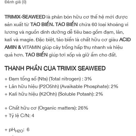
Đánh giá (0)
TRIMIX-SEAWEED
là phân bón hữu cơ thế hệ mới được
sản xuất từ
TẢO BIỂN. TẢO BIỂN
chứa 60 loại khoáng vi
lương và nguồn dinh dưỡng dễ tiêu bao gồm đạm, lân,
kali và magie. Đặc biệt, tảo biển là chất hữu cơ giàu
ACID
AMIN &
VITAMIN giúp cây trồng hấp thụ nhanh và hiệu
quả hơn.
TẢO BIỂN
giúp tơi xốp và giữ ẩm cho đất.
THÀNH PHẦN CỦA TRIMIX SEAWEED
+ Đạm tổng số (Nts) (Total nitrogen) : 3%
+ Lân hữu hiệu (P2O5hh) (Avaikable Phosphate): 2%
+ Kali hữu hiệu (K2Ohh) (Soluble Potash): 2%
+ Chất hữu cơ (Organic matters): 26%
+ Tỷ lệ C/N: 4
+ pH
: 6
H2O