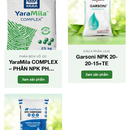
CHƯA PHÂN LOẠI
Garsoni NPK 20-
PHÂN BÓN VÔ CƠ
YaraMila COMPLEX
20-15+TE
– PHÂN NPK PHỨC
HỢP
Xem sản phẩm
Xem sản phẩm