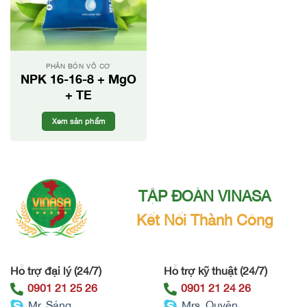
PHÂN BÓN VÔ CƠ
NPK 16-16-8 + MgO
+ TE
Xem sản phẩm
TẬP ĐOÀN VINASA
Kết Nối Thành Công
Hỗ trợ đại lý (24/7)
Hỗ trợ kỹ thuật (24/7)
0901 21 25 26
0901 21 24 26
Mr. Sáng
Mrs. Quyên