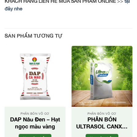
KHÁCH HÀNG LIÊN HỆ MUA SẢN PHẨM ONLINE
>>
tại
đây nhé
SẢN PHẨM TƯƠNG TỰ
PHÂN BÓN VÔ CƠ
PHÂN BÓN VÔ CƠ
DAP Nâu Đen – Hạt
PHÂN BÓN
ngọc màu vàng
ULTRASOL CANXI –
NHẬP KHẨU TỪ