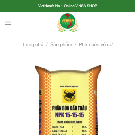
Skip
VietNam’s No.1 Online VINSA SHOP
to
content
Trang chủ
/
Sản phẩm
/
Phân bón vô cơ